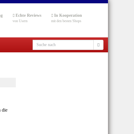
ng
Echte Reviews
In Kooperation
von Usern
mit den besten Shops
 die