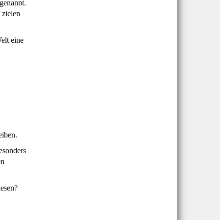
 genannt.
 zielen
elt eine
eiben.
esonders
en
lesen?