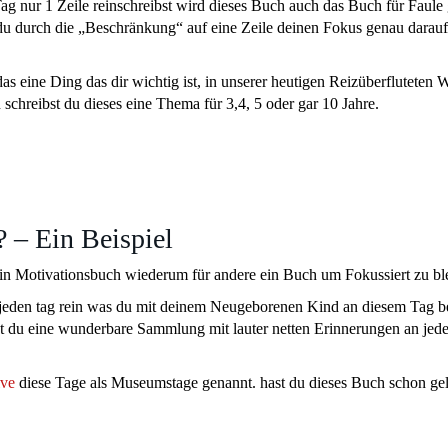
g nur 1 Zeile reinschreibst wird dieses Buch auch das Buch für Faule
 du durch die „Beschränkung“ auf eine Zeile deinen Fokus genau darauf
s eine Ding das dir wichtig ist, in unserer heutigen Reizüberfluteten W
chreibst du dieses eine Thema für 3,4, 5 oder gar 10 Jahre.
 – Ein Beispiel
 ein Motivationsbuch wiederum für andere ein Buch um Fokussiert zu bl
h jeden tag rein was du mit deinem Neugeborenen Kind an diesem Tag b
ast du eine wunderbare Sammlung mit lauter netten Erinnerungen an jed
ive
diese Tage als Museumstage genannt. hast du dieses Buch schon ge