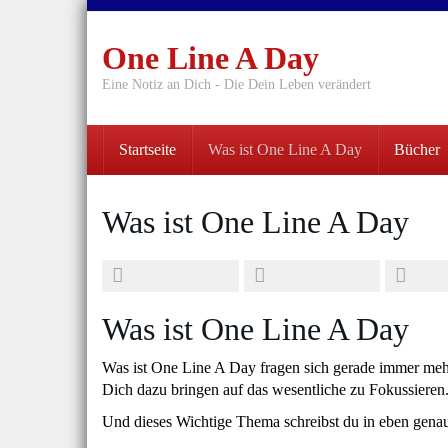
Skip
to
One Line A Day
main
content
Eine Notiz an Dich - Die Dein Leben verändert
Startseite
Was ist One Line A Day
Bücher
Was ist One Line A Day
Was ist One Line A Day
Was ist One Line A Day fragen sich gerade immer me
Dich dazu bringen auf das wesentliche zu Fokussieren. 
Und dieses Wichtige Thema schreibst du in eben gena