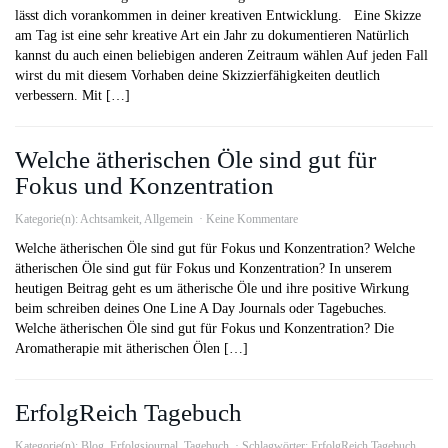
lässt dich vorankommen in deiner kreativen Entwicklung. Eine Skizze
am Tag ist eine sehr kreative Art ein Jahr zu dokumentieren Natürlich
kannst du auch einen beliebigen anderen Zeitraum wählen Auf jeden Fall
wirst du mit diesem Vorhaben deine Skizzierfähigkeiten deutlich
verbessern. Mit […]
Welche ätherischen Öle sind gut für
Fokus und Konzentration
Kategorie(n):
Achtsamkeit
,
Allgemein
Keine Kommentare
Welche ätherischen Öle sind gut für Fokus und Konzentration? Welche
ätherischen Öle sind gut für Fokus und Konzentration? In unserem
heutigen Beitrag geht es um ätherische Öle und ihre positive Wirkung
beim schreiben deines One Line A Day Journals oder Tagebuches.
Welche ätherischen Öle sind gut für Fokus und Konzentration? Die
Aromatherapie mit ätherischen Ölen […]
ErfolgReich Tagebuch
Kategorie(n):
Blog
,
Erfolgsjournal
,
Tagebuch
Schlagwörter:
ErfolgReich Tagebuch
,