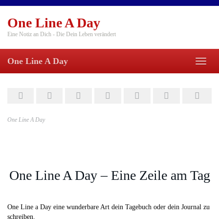
Skip
to
One Line A Day
main
content
Eine Notiz an Dich - Die Dein Leben verändert
One Line A Day
Toggl
naviga
One Line A Day
One Line A Day – Eine Zeile am Tag
One Line a Day eine wunderbare Art dein Tagebuch oder dein Journal zu
schreiben.