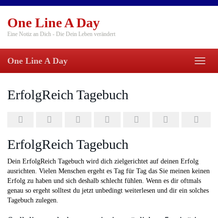
Skip
to
One Line A Day
main
content
Eine Notiz an Dich - Die Dein Leben verändert
One Line A Day
Toggl
naviga
ErfolgReich Tagebuch
ErfolgReich Tagebuch
Dein ErfolgReich Tagebuch wird dich zielgerichtet auf deinen Erfolg
ausrichten. Vielen Menschen ergeht es Tag für Tag das Sie meinen keinen
Erfolg zu haben und sich deshalb schlecht fühlen. Wenn es dir oftmals
genau so ergeht solltest du jetzt unbedingt weiterlesen und dir ein solches
Tagebuch zulegen.