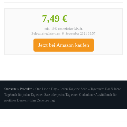
7,49 €
inkl. 19% gesetzlicher MwSt.
Zuletzt aktualisiert am: 6. September 2021 09:57
Jetzt bei Amazon kaufen
Startseite
»
Produkte
»
One Line a Day – Jeden Tag eine Zeile – Tagebuch: Das 5 Jahre
Tagebuch für jeden Tag einen Satz oder jeden Tag einen Gedanken • Ausfüllbuch für
positives Denken • Eine Zeile pro Tag