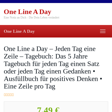
Skip
to
One Line A Day
main
content
Eine Notiz an Dich - Die Dein Leben verändert
One Line A Day
Toggl
naviga
One Line a Day – Jeden Tag eine
Zeile – Tagebuch: Das 5 Jahre
Tagebuch für jeden Tag einen Satz
oder jeden Tag einen Gedanken •
Ausfüllbuch für positives Denken •
Eine Zeile pro Tag
7,49 €