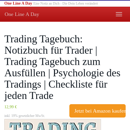
Skip
One Line A Day
Eine Notiz an Dich - Die Dein Leben verändert
to
One Line A Day
main
Toggle
content
naviga
Trading Tagebuch:
Notizbuch für Trader |
Trading Tagebuch zum
Ausfüllen | Psychologie des
Tradings | Checkliste für
jeden Trade
12,99 €
Jetzt bei Amazon kaufen
inkl. 19% gesetzlicher MwSt.